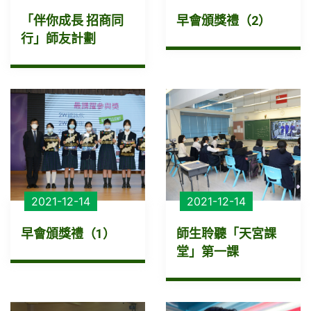
「伴你成長 招商同
早會頒獎禮（2）
行」師友計劃
2021-12-14
2021-12-14
早會頒獎禮（1）
師生聆聽「天宮課
堂」第一課