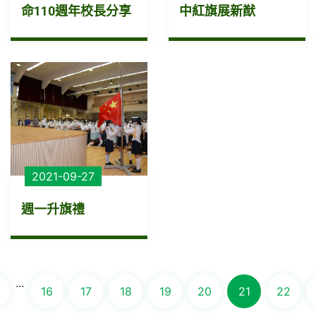
命110週年校長分享
中紅旗展新猷
2021-09-27
週一升旗禮
...
16
17
18
19
20
21
22