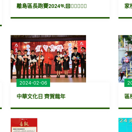
離島區長跑賽2024🏃🏻🏃‍♀🏃🏽‍♂
家
2024-02-06
2
中華文化日 齊賀龍年
區