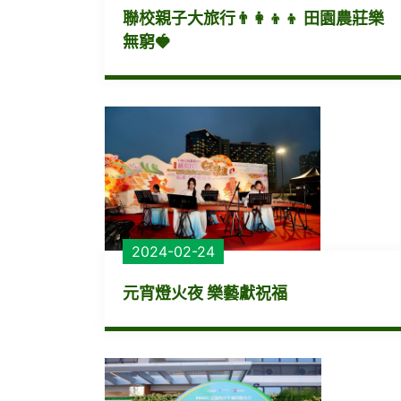
聯校親子大旅行👨‍👩‍👦‍👦 田園農莊樂
無窮🍓
2024-02-24
元宵燈火夜 樂藝獻祝福