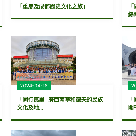
「重慶及成都歷史文化之旅」
「
絲路
2024-04-18
2
「同行萬里─廣西南寧和德天的民族
「
文化及地...
開平