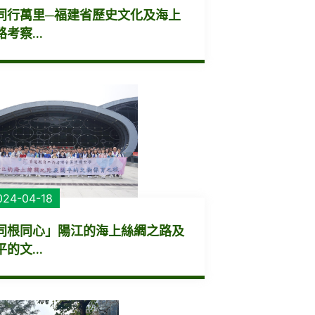
同行萬里─福建省歷史文化及海上
考察...
024-04-18
同根同心」陽江的海上絲綢之路及
的文...