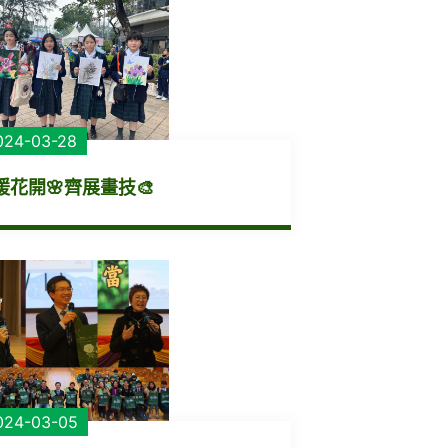
024-03-28
暖花開🌸齊展畫技🎨
024-03-05