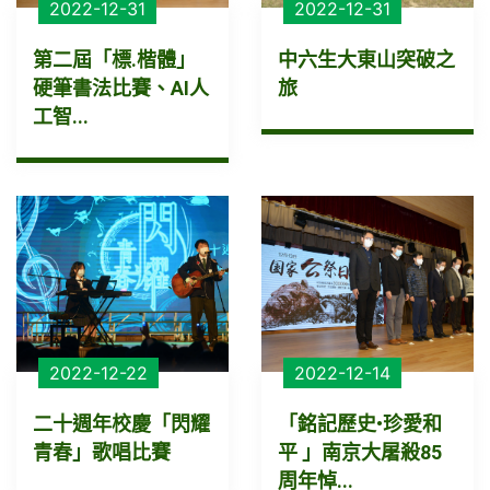
2022-12-31
2022-12-31
第二屆「標.楷體」
中六生大東山突破之
硬筆書法比賽、AI人
旅
工智...
2022-12-22
2022-12-14
二十週年校慶「閃耀
「銘記歷史•珍愛和
青春」歌唱比賽
平 」南京大屠殺85
周年悼...