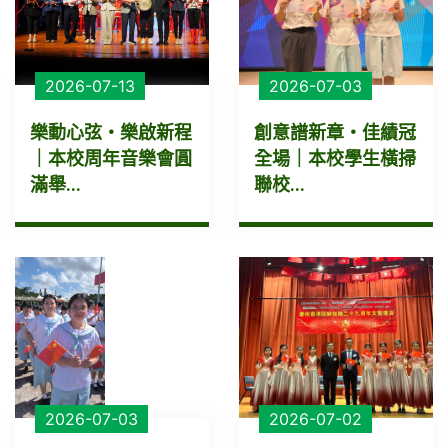
2026-07-13
2026-07-03
樂動心弦・樂啟新程
創意譜新章・佳績冠
｜本校周年音樂會圓
全場｜本校學生橫掃
滿舉...
聯校...
2026-07-03
2026-07-02