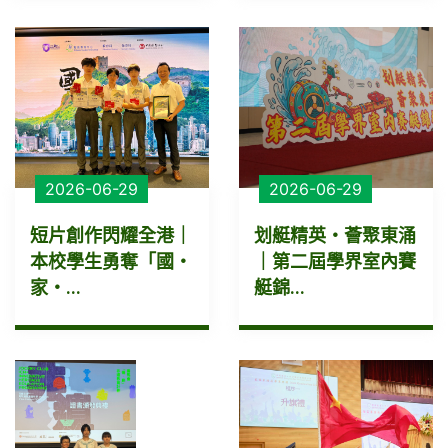
2026-06-29
2026-06-29
短片創作閃耀全港｜
划艇精英・薈聚東涌
本校學生勇奪「國・
｜第二屆學界室內賽
家・...
艇錦...