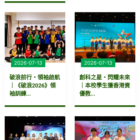
2026-07-13
2026-07-13
破浪前行・領袖啟航
創科之星・閃耀未來
｜《破浪2026》領
｜本校學生獲香港資
袖訓練...
優教...