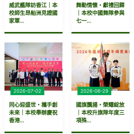
威武艦隊訪香江｜本
舞動情懷・獻禮回歸
校師生昂船洲見證國
｜本校中國舞隊參與
家軍...
七一...
2026-07-02
2026-06-29
同心迎盛世・攜手創
國旗飄揚・榮耀綻放
未來｜本校舉辦慶祝
｜本校升旗隊年度三
香港...
項殊...