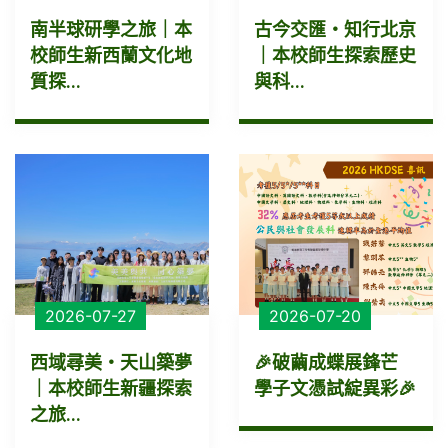
南半球研學之旅｜本
古今交匯・知行北京
校師生新西蘭文化地
｜本校師生探索歷史
質探...
與科...
2026-07-27
2026-07-20
西域尋美・天山築夢
🎉破繭成蝶展鋒芒
｜本校師生新疆探索
學子文憑試綻異彩🎉
之旅...