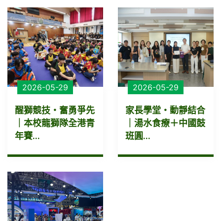
2026-05-29
2026-05-29
醒獅競技・奮勇爭先
家長學堂・動靜結合
｜本校龍獅隊全港青
｜湯水食療＋中國鼓
年賽...
班圓...