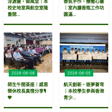
淳源齋・御風堂｜本
香氛手作・療癒心靈
校史地室與航空室隆
｜室內擴香瓶工作坊
重開...
圓滿...
2026-06-08
2026-06-05
師生午間茶座｜感恩
航天創新・逐夢蒼穹
榮休校長真情分享🎙️
｜本校學生參與香港
💖
青少...