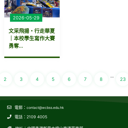
2026-05-29
文采飛揚・行走華夏
｜本校學生寫作大賽
勇奪...
...
2
3
4
5
6
7
8
23
電郵：
contact@wcbss.edu.hk
電話：2109 4005