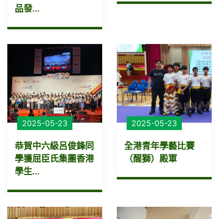
品發...
2025-05-23
2025-05-23
恭賀中六級呂俊鋒同
全港青年學藝比賽
學獲屈臣氏集團香港
（醒獅）殿軍
學生...