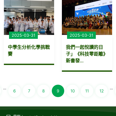
2025-03-31
2025-03-31
中學生分析化學挑戰
我們一起悅讀的日
賽
子」《科技零距離》
新書發...
...
...
6
7
8
9
10
11
12