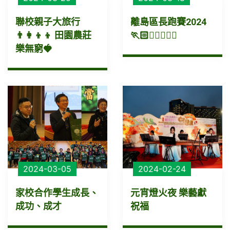
聯校親子大旅行
離島區長跑賽2024
👨‍👩‍👦‍👦 田園農莊
🏃🏻🏃‍♀🏃🏽‍♂
樂無窮🍓
2024-03-05
2024-02-24
家校合作學生成長、
元宵燈火夜 樂藝獻
成功、成才
祝福