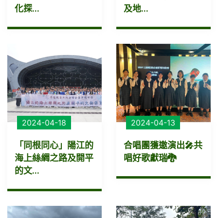
化探...
及地...
2024-04-18
2024-04-13
「同根同心」陽江的
合唱團獲邀演出🎤共
海上絲綢之路及開平
唱好歌獻瑞🐉
的文...