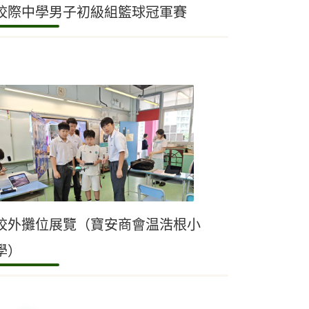
校際中學男子初級組籃球冠軍賽
校外攤位展覽（寶安商會温浩根小
學）