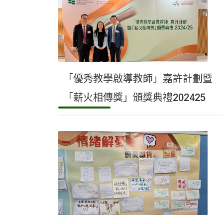
「優秀教學啟導教師」嘉許計劃暨
「薪火相傳獎」頒獎典禮202425