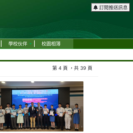
訂閱推送訊息
學校伙伴
校園相簿
第 4 頁 ，共 39 頁