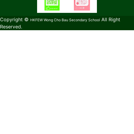
教育傳媒集團
GoodSchool.hk
Copyright ©
All Right
HKFEW Wong Cho Bau Secondary School
Reserved.