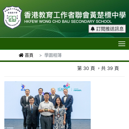
訂閱推送訊息
T
首頁
學園相簿
第 30 頁 ，共 39 頁