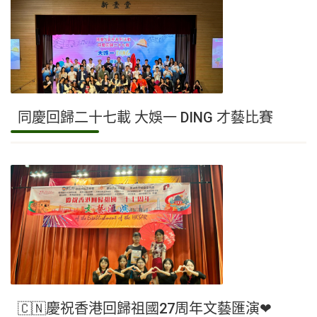
同慶回歸二十七載 大娛一 DING 才藝比賽
🇨🇳慶祝香港回歸祖國27周年文藝匯演❤