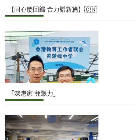
【同心慶回歸 合力譜新篇】🇨🇳
「深港家 邻聚力」