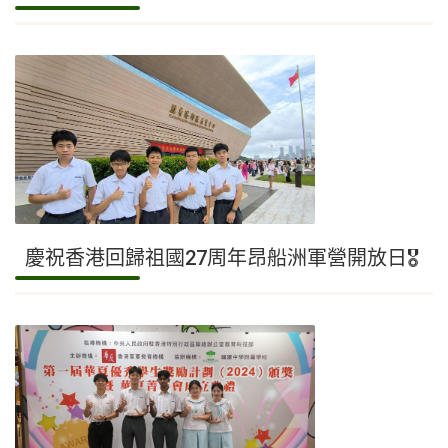
慶祝香港回歸祖國27周年昂船洲軍營開放日🎖