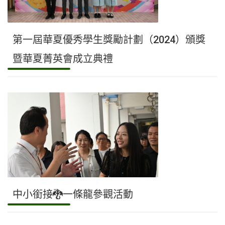
第一屆華夏優秀學生獎勵計劃（2024）頒獎
暨華夏菁英會成立典禮
中小銜接🐉一條龍參觀活動