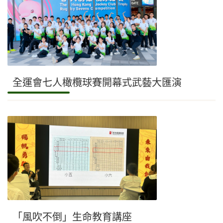
全運會七人橄欖球賽開幕式武藝大匯演
「風吹不倒」生命教育講座