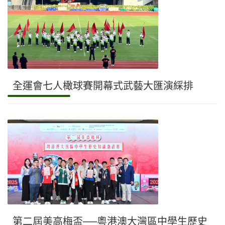
全運會七人橄球賽開幕式武藝大匯演綵排
第二屆美高梅盃──粵港澳大灣區中學生歷史