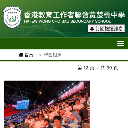
訂閱推送訊息
T
首頁
學園相簿
第 12 頁 ，共 39 頁