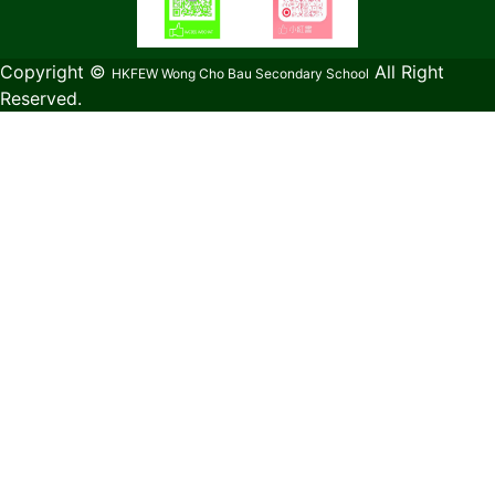
教育傳媒集團
GoodSchool.hk
Copyright ©
All Right
HKFEW Wong Cho Bau Secondary School
Reserved.