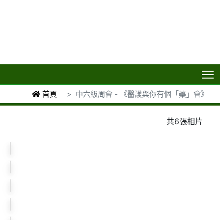
T
首頁
中六級周會 - 《醫護與你有個「藥」會》
共6張相片