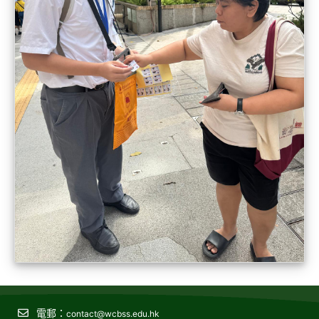
電郵：
contact@wcbss.edu.hk