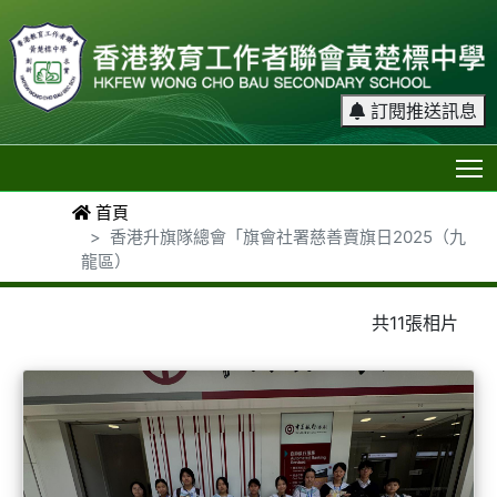
訂閱推送訊息
T
首頁
香港升旗隊總會「旗會社署慈善賣旗日2025（九
龍區）
共11張相片