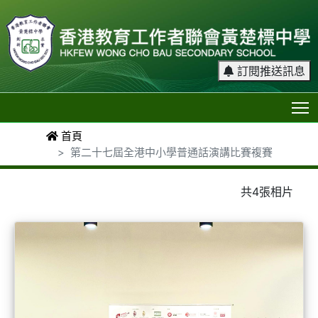
訂閱推送訊息
T
首頁
第二十七屆全港中小學普通話演講比賽複賽
共4張相片