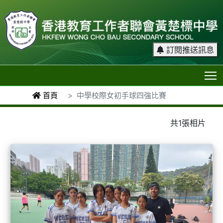
訂閱推送訊息
T
首頁
中學校際女初手球四強比賽
共1張相片