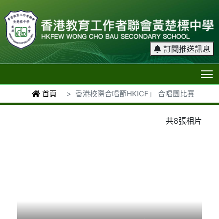
訂閱推送訊息
T
首頁
香港校際合唱節HKICF」 合唱團比賽
共8張相片