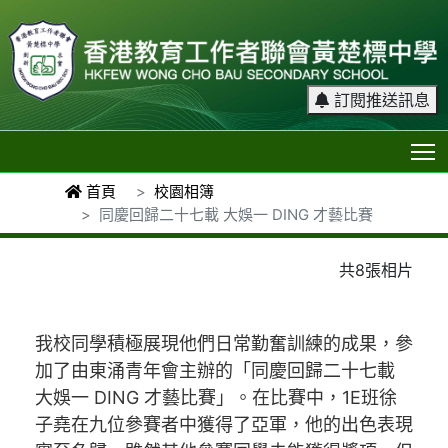
訂閱推送訊息
T
首頁
校園相簿
同慶回歸二十七載 大娛一 DING 才藝比賽
共8張相片
我校同學積極展現他們日常勤奮訓練的成果，參
加了由東涌青年會主辦的「同慶回歸二十七載
大娛一 DING 才藝比賽」。在比賽中，1E班徐
子堯在九位參賽者中獲得了亞軍，他的出色表現