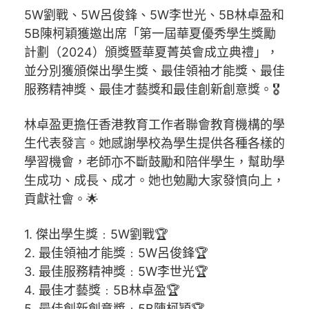
5W劉戰、5W呂俊鋒、5W李世光、5B林卓盈和
5B陳柯穎獲邀出席「第一屆華夏優秀學生獎勵
計劃（2024）頒獎暨華夏菁英會成立典禮」，
並分別獲頒傑出學生獎、最佳領袖才能獎、最佳
服務精神獎、最佳才藝獎和最佳創新創意獎。🎖
林卓盈更擔任香港教育工作者聯會教育機構的學
生代表發言。她感謝學校為學生提供各種各樣的
學習機會，老師亦不斷鼓勵和陪伴學生，幫助學
生成功、成長、成才。她也勉勵大家發憤向上，
貢獻社會。🌟
1. 傑出學生獎﹕5W劉戰🏆
2. 最佳領袖才能獎﹕5W呂俊鋒🏆
3. 最佳服務精神獎﹕5W李世光🏆
4. 最佳才藝獎﹕5B林卓盈🏆
5. 最佳創新創意獎﹕5B陳柯穎🏆