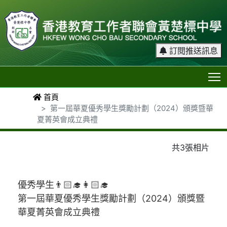
訂閱推送訊息
T
首頁
第一屆華夏優秀學生獎勵計劃（2024）頒獎暨華
夏菁英會成立典禮
共3張相片
優秀學生👨🏻‍🎓👩🏻‍🎓
第一屆華夏優秀學生獎勵計劃（2024）頒獎暨
華夏菁英會成立典禮