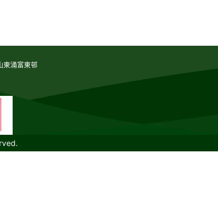
山東涌富東邨
rved.
教育傳媒集團
GoodSchool.hk