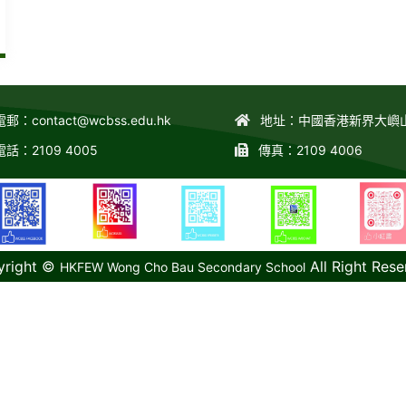
電郵：
contact@wcbss.edu.hk
地址：中國香港新界大嶼
電話：2109 4005
傳真：2109 4006
yright ©
All Right Rese
HKFEW Wong Cho Bau Secondary School