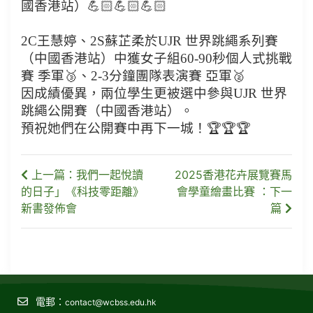
國香港站）💪🏻💪🏻💪🏻
2C王慧婷、2S蘇芷柔於UJR 世界跳繩系列賽
（中國香港站）中獲女子組60-90秒個人式挑戰
賽 季軍🥉、2-3分鐘團隊表演賽 亞軍🥈
因成績優異，兩位學生更被選中參與UJR 世界
跳繩公開賽（中國香港站）。
預祝她們在公開賽中再下一城！🏆🏆🏆
上一篇：我們一起悅讀
2025香港花卉展覽賽馬
的日子」《科技零距離》
會學童繪畫比賽 ：下一
新書發佈會
篇
電郵：
contact@wcbss.edu.hk