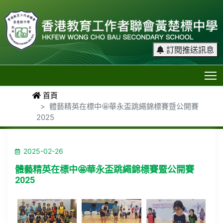
訂閱推送訊息
T
首頁
體藝精英在標中🤩華永盃跳繩錦標賽暨公開賽
2025
2025-02-26
體藝精英在標中🤩華永盃跳繩錦標賽暨公開賽
2025