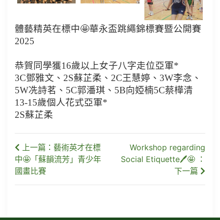
體藝精英在標中🤩華永盃跳繩錦標賽暨公開賽
2025
恭賀同學獲16歲以上女子八字走位亞軍*
3C鄧雅文、2S蘇芷柔、2C王慧婷、3W李念、
5W冼詩茗、5C郭潘琪、5B向婭楠5C蔡樺清
13-15歲個人花式亞軍*
2S蘇芷柔
上一篇：藝術英才在標
Workshop regarding
中🤩「蘇韻流芳」青少年
Social Etiquette🖊🤩 ：
國畫比賽
下一篇