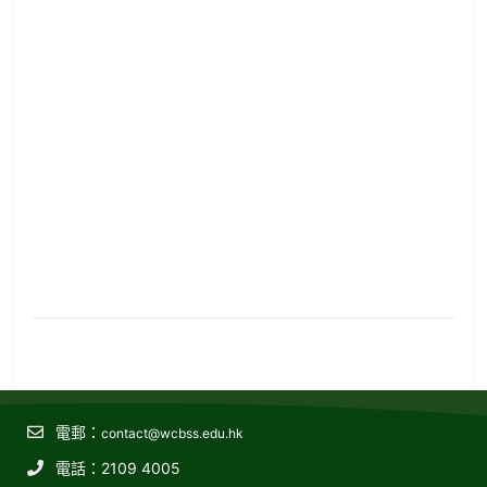
電郵：
contact@wcbss.edu.hk
電話：2109 4005