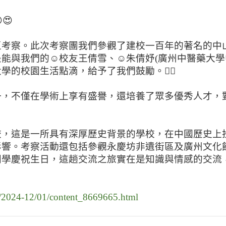
😍
區考察。此次考察團我們參觀了建校一百年的著名的中
能與我們的☺校友王倩雪、☺朱倩妤(廣州中醫藥大學
的校園生活點滴，給予了我們鼓勵。👍🏻
一，不僅在學術上享有盛譽，還培養了眾多優秀人才，
校，這是一所具有深厚歷史背景的學校，在中國歷史上
影響。考察活動還包括參觀永慶坊非遺街區及廣州文化
同學慶祝生日，這趟交流之旅實在是知識與情感的交流
/2024-12/01/content_8669665.html