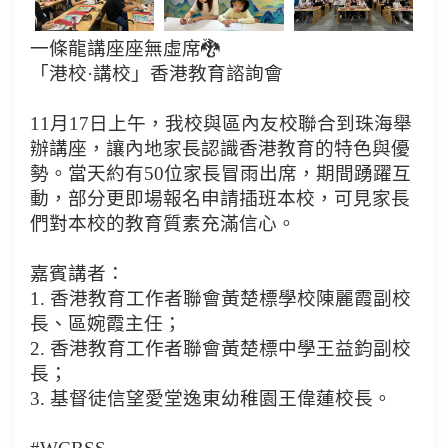
一條龍講座座無虛席🐉
「港校·講校」香港教育諮詢會
11月17日上午，我校與區內友校聯合到珠海舉
辦講座，讓內地家長認識香港教育的特色與優
勢。當天約有50位家長冒雨出席，期間踴躍互
動，部分更即場報名申請插班本校，可見家長
們對本校的教育質素充滿信心。
嘉賓講者：
1. 香港教育工作者聯會黃楚標學校陳麗霞副校
長、區婉霞主任；
2. ⁠香港教育工作者聯會黃楚標中學王益鈞副校
長；
3. ⁠基督徒信望愛堂逸東幼稚園王偉蓮校長。