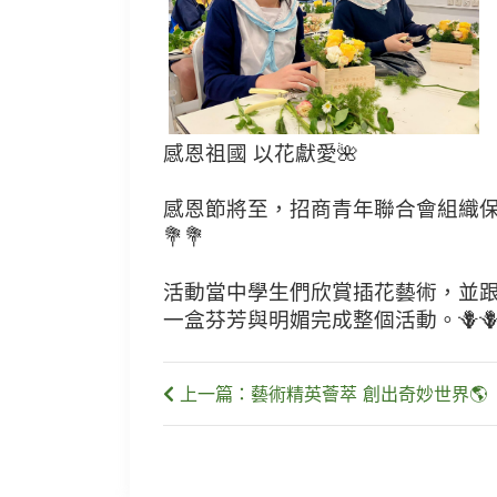
感恩祖國 以花獻愛🌺
感恩節將至，招商青年聯合會組織保
💐💐
活動當中學生們欣賞插花藝術，並
一盒芬芳與明媚完成整個活動。🪻🪻
上一篇：藝術精英薈萃 創出奇妙世界🌎