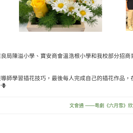
良局陳溢小學、寶安商會溫浩根小學和我校部分招商青
跟導師學習插花技巧，最後每人完成自己的插花作品，
🪻
文會通 ——粵劇《六月雪》欣賞