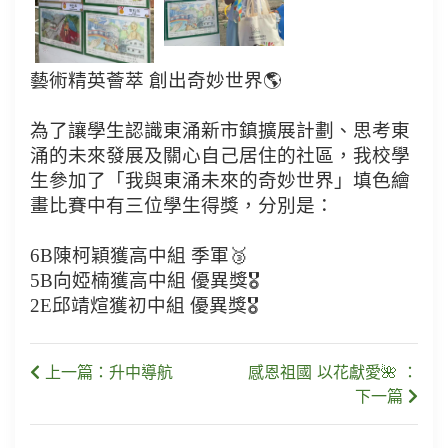
藝術精英薈萃 創出奇妙世界🌎
為了讓學生認識東涌新市鎮擴展計劃、思考東
涌的未來發展及關心自己居住的社區，我校學
生參加了「我與東涌未來的奇妙世界」填色繪
畫比賽中有三位學生得獎，分別是：
6B陳柯穎獲高中組 季軍🥉
5B向婭楠獲高中組 優異獎🎖
2E邱靖煊獲初中組 優異獎🎖
上一篇：升中導航
感恩祖國 以花獻愛🌺 ：
下一篇