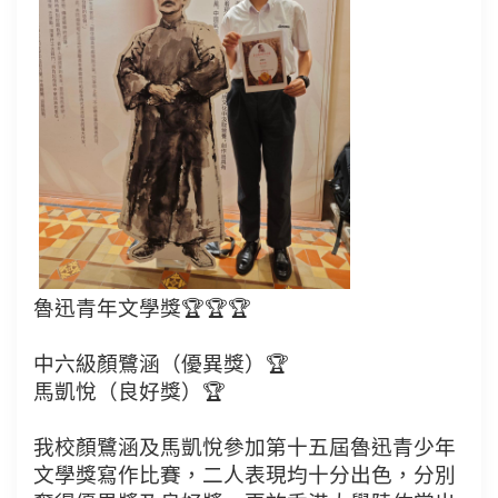
魯迅青年文學獎🏆🏆🏆
中六級顏鷺涵（優異獎）🏆
馬凱悅（良好獎）🏆
我校顏鷺涵及馬凱悅參加第十五屆魯迅青少年
文學獎寫作比賽，二人表現均十分出色，分別