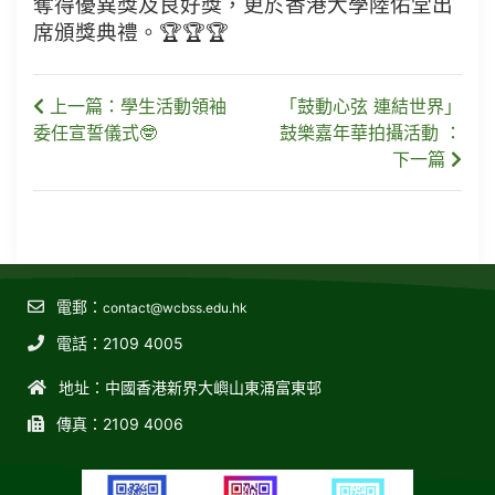
奪得優異獎及良好獎，更於香港大學陸佑堂出
席頒獎典禮。🏆🏆🏆
上一篇：學生活動領袖
「鼓動心弦 連結世界」
委任宣誓儀式🤓
鼓樂嘉年華拍攝活動 ：
下一篇
電郵：
contact@wcbss.edu.hk
電話：2109 4005
地址：中國香港新界大嶼山東涌富東邨
傳真：2109 4006