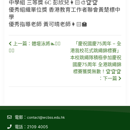
中學組 三等獎 6C 彭欣兒👩🏻‍🎨🏆🏆
優秀組織單位獎 香港教育工作者聯會黃楚標中
學
優秀指導老師 黃可晴老師👩🏻‍🏫
上一篇：體壇泳將🏊🏊‍♀
「慶祝國慶75周年 – 全
🏊‍♂
港我校花式跳繩錦標賽」
本校跳繩隊積極參加慶祝
國慶75周年 全港跳繩錦
標賽獲奬無數！🏆🏆🏆
：下一篇
電郵：
contact@wcbss.edu.hk
電話：2109 4005