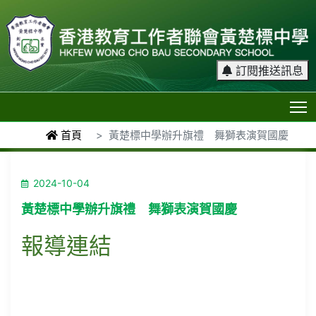
訂閱推送訊息
T
首頁
黃楚標中學辦升旗禮 舞獅表演賀國慶
2024-10-04
黃楚標中學辦升旗禮 舞獅表演賀國慶
報導連結