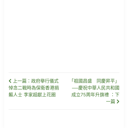
上一篇：政府舉行儀式
「祖國昌盛 同慶昇平」
悼念二戰時為保衛香港捐
──慶祝中華人民共和國
軀人士 李家超獻上花圈
成立75周年升旗禮 ：下
一篇