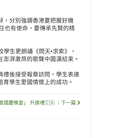
辭，分別強調香港要把握好機
任也有使命，要傳承先賢的精
校學生更朗誦《問天•求索》，
在澎湃激昂的歌聲中圓滿結束。
典禮後接受報章訪問，學生表達
培育學生愛國情懷上的成功。
國慶晚宴」 升旗禮🇨🇳 ：下一篇