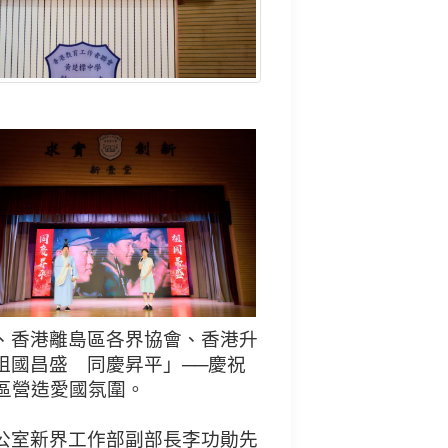
、香港離島區各界協會、香港升
祖國昌盛 同慶昇平」──慶祝
區營造愛國氛圍。
公室新界工作部副部長李功勛先