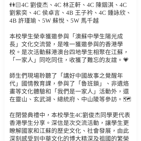
👫🏻4C 劉俊杰、4C 林正軒、4C 陳銦淇、4C
劉紫奕、4C 侯卓言、4B 王子衿、4C 鍾詠欣、
4B 許瑾瑜、5W 蘇悅、5W 馬千越
本校學生榮幸獲邀參與「澳蘇中學生陽光成
長」文化交流營，是唯一獲邀參與的香港學
校。是次活動蘇港澳台四地學生相聚在江蘇，
「一家人」同吃同住，收獲了難忘的友誼。💗
師生們現場聆聽了「講好中國故事之覺醒年
代」國情教育課，參與了「魯班鎖」、非遺烙
畫等文化體驗和「我們是一家人」活動外，還
在靈山、玄武湖、總統府、中山陵等參訪。🗺
在閉營典禮中，本校學生4C劉俊杰同學更代表
香港學生分享。深信是次交流活動，讓學生更
瞭解國家和江蘇的歷史文化、社會發展，由此
深刻感受到中華文化的博大精深及祖國的繁榮