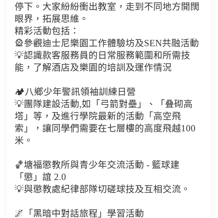
停下。大家紛紛衝出教室，走到不同地方開闊
眼界，拓展思維。
精彩活動包括：
🎡參觀迪士尼樂園工作體驗坊及SEN共融活動
💡認識款客服務員的日常服務範圍和所需技
能，了解酒店及樂園的培訓及運作情況
🏕八鄉少年警訊領袖訓練日營
💡團隊建設活動,如「弓箭對壘」、「叠砌高
㙮」等，及進行學院最新的活動「高空飛
索」，讓同學們需要在七層樓的高度飛越100
米。
🏀塘福懲教所與青少年交流活動 - 籃球建
「懲」誼 2.0
💡與懲教處紀律部隊切磋球技及互相交流。
🌌「黑暗中對話旅程」學習活動