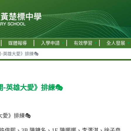
媒體報導
入學申請
有效學習
全人發展
-英雄大愛》排練🎭
-英雄大愛》排練🎭
愛》排練🎭
W 許俊熙、3B 陳鏞名、1E 陳娜娜、李澤淇、徐子堯