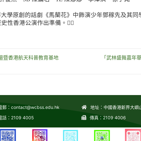
華大學原創的話劇《馬蘭花》中飾演少年鄧稼先及其同
史性香港公演作出準備。✌🏻
論壇暨香港航天科普教育基地
「武林盛舞嘉年華
電郵：
contact@wcbss.edu.hk
地址：中國香港新界大嶼
電話：2109 4005
傳真：2109 4006