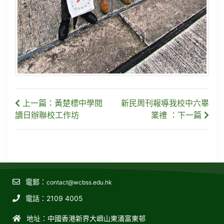
上一篇：黃楚標中學閱
新民周刊報導我校中六畢
讀日辦聯校工作坊
業禮 ：下一篇
電郵：
contact@wcbss.edu.hk
電話：2109 4005
地址：中國香港新界大嶼山東涌富東邨