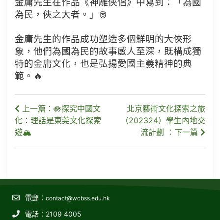
金庸先生在作品《神雕俠侶》中寫到：「為國
為民，俠之大者。」🫅
金庸先生的作品成功塑造多個鮮明的大俠形
象，他們為國為民的故事感人至深，既構成獨
特的金庸文化，也是弘揚愛國主義精神的典
範。🔥
上一篇：🪷探究中國文
北京藝術文化探索之旅
化：理話是東莞文化探索
（202324）學生內地交
遊🏔
流計劃 ：下一篇
電郵：
contact@wcbss.edu.hk
電話：2109 4005