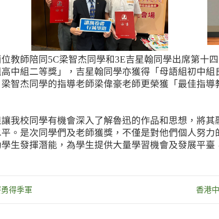
位教師陪同5C梁智杰同學和3E吉星翰同學出席第十
組高中組二等獎」，吉星翰同學亦獲得「母語組初中組
，梁智杰同學的指導老師梁偉豪老師更榮獲「最佳指導
但讓我校同學有機會深入了解魯迅的作品和思想，將其
水平。是次同學們及老師獲獎，不僅是對他們個人努力
動學生發揮潛能，為學生提供大量學習機會及發展平臺
賽勇得季軍
香港