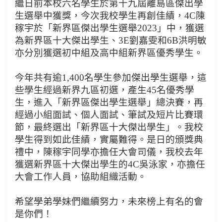
繼日前本校六名學生於第十九屆離島區傑出學
生選舉中獲獎，今次我校學生再創佳績，4C陳
稼宇於
「
新界區傑出學生選舉2023
」
中，獲選
為新界區十大傑出學生、3E劉嘉雯和6B洪明敏
亦分別獲選初中組及高中組新界區優秀學生。
今年共有逾1,400名學生參加傑出學生選舉，這
些學生經過新界九區初選，產生45名優秀學
生，進入「新界區傑出學生選舉」總決賽，再
經過小組面試、個人面試、筆試及短片比賽環
節，最終選出「新界區十大傑出學生」。我校
學生得到如此佳績，實屬難得。
是日的頒獎典
禮中，陳稼宇同學亦擔任大會司儀，我校去年
獲選新界區十大傑出學生的4C吳泳家，亦擔任
大會工作人員，協助組織活動。
希望學弟學妹們繼續努力，未來榜上有名的會
是你們！