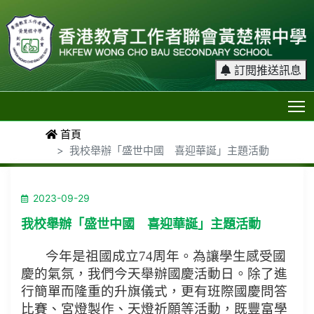
訂閱推送訊息
T
首頁
我校舉辦「盛世中國 喜迎華誕」主題活動
2023-09-29
我校舉辦「盛世中國 喜迎華誕」主題活動
今年是祖國成立74周年。為讓學生感受國
慶的氣氛，我們今天舉辦國慶活動日。除了進
行簡單而隆重的升旗儀式，更有班際國慶問答
比賽、宮燈製作、天燈祈願等活動，既豐富學