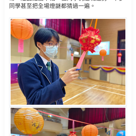
同學甚至把全場燈謎都猜過一遍。