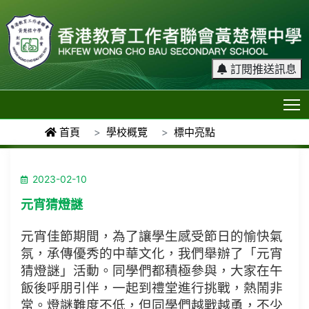
訂閱推送訊息
T
首頁
學校概覽
標中亮點
2023-02-10
元宵猜燈謎
元宵佳節期間，為了讓學生感受節日的愉快氣
氛，承傳優秀的中華文化，我們舉辦了「元宵
猜燈謎」活動。同學們都積極參與，大家在午
飯後呼朋引伴，一起到禮堂進行挑戰，熱鬧非
常。燈謎難度不低，但同學們越戰越勇，不少