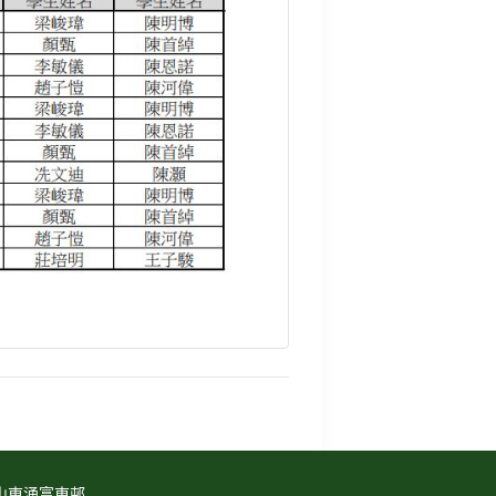
山東涌富東邨