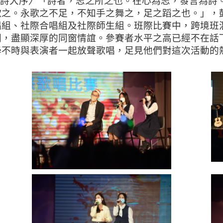
大序〉「詩者，志之所之也。在心為志，發言為詩。
歌之。永歌之不足，不知手之舞之，足之蹈之也。」，
唱組、社際合唱組及社際師生組。班際比賽中，跨境班
間，盡顯深厚的同窗情誼。參賽者水平之高已經不在話
學不時與表演者一起放聲歌唱，足見他們對這次活動的