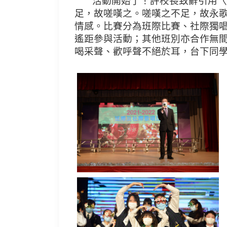
活動開始了！許校長致辭引用〈詩
足，故嗟嘆之。嗟嘆之不足，故永
情感。比賽分為班際比賽、社際獨
遙距參與活動；其他班別亦合作無
喝采聲、歡呼聲不絕於耳，台下同