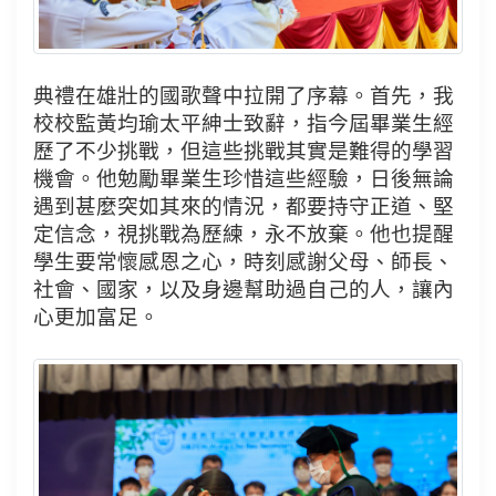
典禮在雄壯的國歌聲中拉開了序幕。首先，我
校校監黃均瑜太平紳士致辭，指今屆畢業生經
歷了不少挑戰，但這些挑戰其實是難得的學習
機會。他勉勵畢業生珍惜這些經驗，日後無論
遇到甚麼突如其來的情況，都要持守正道、堅
定信念，視挑戰為歷練，永不放棄。他也提醒
學生要常懷感恩之心，時刻感謝父母、師長、
社會、國家，以及身邊幫助過自己的人，讓內
心更加富足。