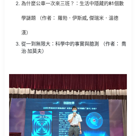
為什麼公車一次來三班？：生活中隱藏的81個數
學謎題 （作者： 羅勃．伊斯威, 傑瑞米．溫德
漢
）
從一到無限大：科學中的事實與臆測 （作者：
喬
治‧加莫夫
）