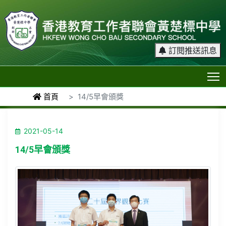
訂閱推送訊息
T
首頁
14/5早會頒獎
2021-05-14
14/5早會頒獎