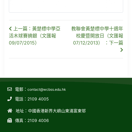
上一篇：黃楚標中學亞
教聯會黃楚標中學十週年
活木球賽摘銀（文匯報
校慶暨開放日（文匯報
09/07/2015）
07/12/2013） ：下一篇
電郵：
contact@wcbss.edu.hk
電話：2109 4005
地址：中國香港新界大嶼山東涌富東邨
傳真：2109 4006