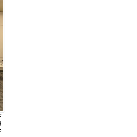
區
與
從