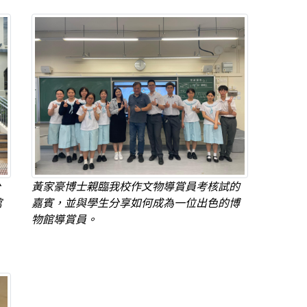
公
黃家豪博士親臨我校作文物導賞員考核試的
館
嘉賓，並與學生分享如何成為一位出色的博
物館導賞員。