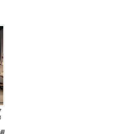
會
島
最