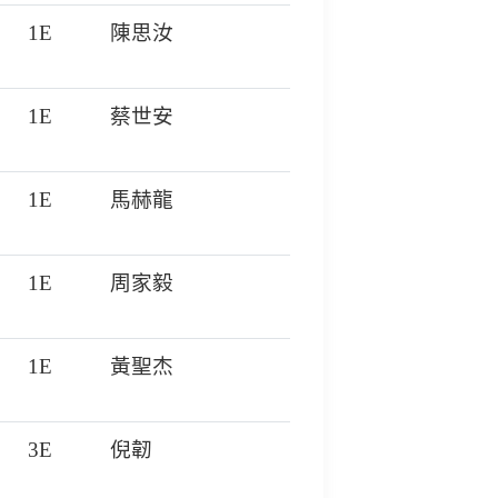
1E
陳思汝
1E
蔡世安
1E
馬赫龍
1E
周家毅
1E
黃聖杰
3E
倪韌