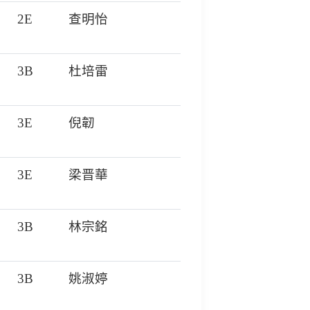
2E
查明怡
3B
杜培雷
3E
倪韌
3E
梁晋華
3B
林宗銘
3B
姚淑婷