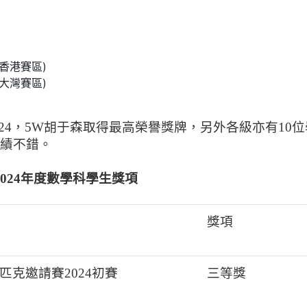
香港賽區)
大灣賽區)
24
，
5W
胡于森取得最高榮譽獎牌，另外各級亦有
10
位
績不錯。
4
年度數學科學生獎項
獎項
克邀請賽2024初賽
三等獎