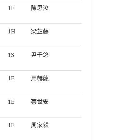
1E
陳思汝
1H
梁芷藤
1S
尹千悠
1E
馬赫龍
1E
蔡世安
1E
周家毅