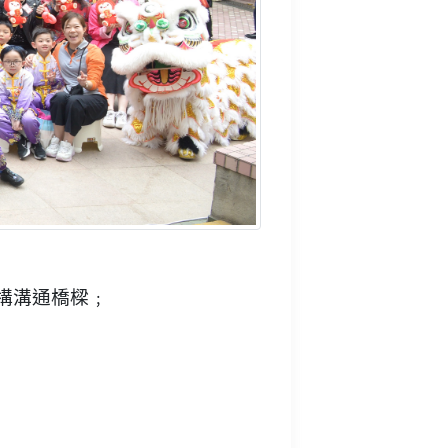
構溝通橋樑﹔