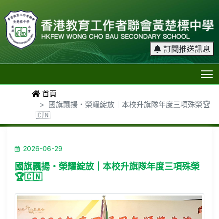
訂閱推送訊息
T
首頁
國旗飄揚・榮耀綻放｜本校升旗隊年度三項殊榮🏆
🇨🇳
2026-06-29
國旗飄揚・榮耀綻放｜本校升旗隊年度三項殊榮
🏆🇨🇳