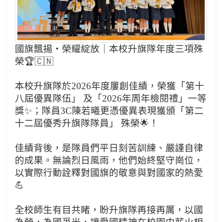
國旗飄揚・榮耀綻放｜本校升旗隊年度三項殊
榮🏆🇨🇳
本校升旗隊於2026年度屢創佳績，榮獲「第十
八屆優異隊伍」 及「2026年周年檢閱禮」一等
獎✨；隊員3C陳若曦更憑優異表現獲頒「第二
十二屆優秀升旗隊隊員」 殊榮🌟！
佳績背後，是隊員們平日刻苦訓練、嚴謹自律
的成果。無論烈日風雨，他們始終堅守崗位，
以實際行動詮釋對國旗的敬意與對國家的熱愛
💪
全校師生有目共睹，盼升旗隊再接再厲，以國