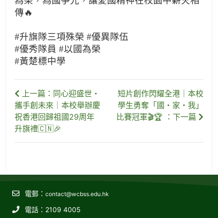
為榮，為國爭光，讓愛國精神在校園中薪火相
傳🔥
#升旗隊三項殊榮 #優異隊伍
#優秀隊員 #以國為榮
#黃楚標中學
上一篇：同心迎盛世・
短片創作閃耀全港｜本校
攜手創未來｜本校舉辦慶
學生勇奪「國・家・我」
祝香港回歸祖國29周年
比賽冠軍🎬🏆 ：下一篇
升旗禮🇨🇳🎉
電郵：
contact@wcbss.edu.hk
電話：2109 4005