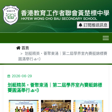
訂閱推送訊息
T
首頁
划艇精英・薈聚東涌｜第二屆學界室內賽艇錦標賽
圓滿舉行🚣💨
2026-06-29
划艇精英・薈聚東涌｜第二屆學界室內賽艇錦標
賽圓滿舉行🚣💨