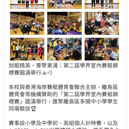
划艇精英・薈聚東涌｜第二屆學界室內賽艇錦
標賽圓滿舉行🚣💨
本校與香港海岸賽艇體育會聯合主辦、離島區
體育會等機構贊助的「第二屆學界室內賽艇錦
標賽」圓滿舉行，匯聚離島區多間中小學學生
同場競技🏆
賽事設小學及中學初、高組個人計時賽，以及