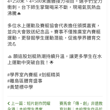
4×250米、4×500米團體接力項目。選手們全力
衝刺，台下師生掌聲喝采不斷，現場氣氛熱血
沸騰🔥
多位水上運動及賽艇協會代表擔任頒獎嘉賓，
並向大會致送紀念品。賽事不僅推廣室內賽艇
運動，更發掘學生運動潛能，促進學界體育交
流💪
🚣 願這股划艇熱潮持續升溫，讓更多學生在水
上運動中突破自我！🌟
#學界室內賽艇 #划艇精英
#離島區體育盛事
#黃楚標中學
上一篇：短片創作閃耀
賽馬會「傳・創」非遺教
全港｜本校學生勇奪
育計劃｜本校學生作品於