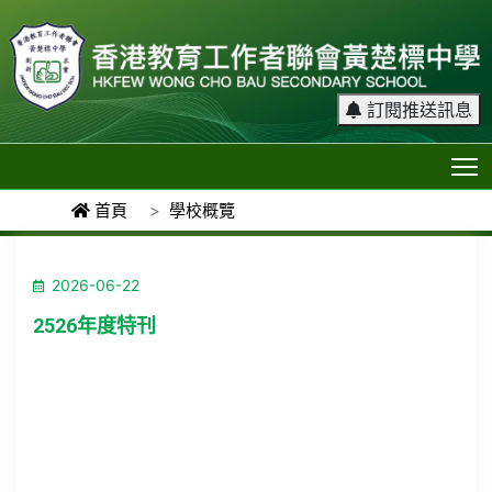
訂閱推送訊息
T
首頁
學校概覽
2026-06-22
2526年度特刊